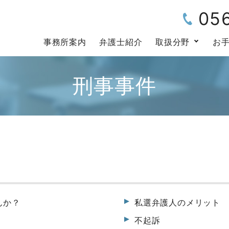
05
事務所案内
弁護士紹介
取扱分野
お
刑事事件
んか？
私選弁護人のメリット
不起訴